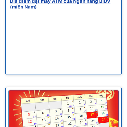
Địa điểm đặt máy ATM của Ngân hàng BIDV
(miền Nam)