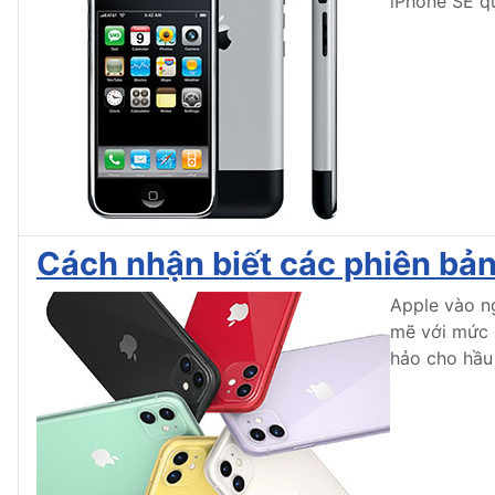
iPhone SE q
Cách nhận biết các phiên bản
Apple vào ng
mẽ với mức g
hảo cho hầu