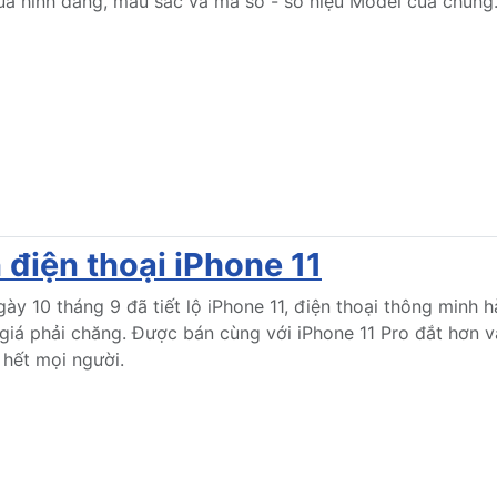
ua hình dáng, màu sắc và mã số - số hiệu Model của chúng
 điện thoại iPhone 11
ày 10 tháng 9 đã tiết lộ iPhone 11, điện thoại thông minh
iá phải chăng. Được bán cùng với iPhone 11 Pro đắt hơn và
 hết mọi người.