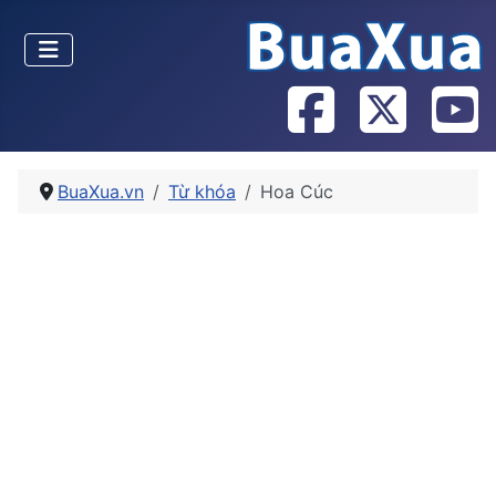
BuaXua.vn
Từ khóa
Hoa Cúc