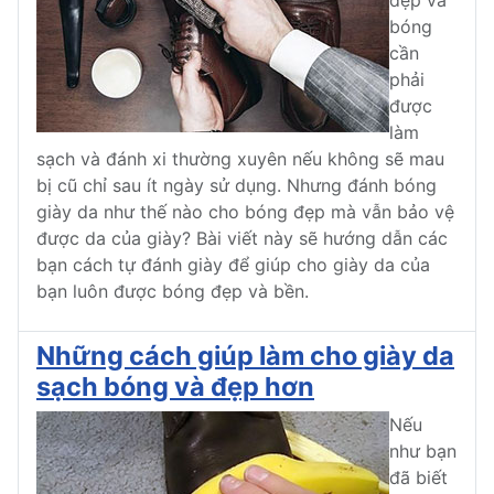
đẹp và
bóng
cần
phải
được
làm
sạch và đánh xi thường xuyên nếu không sẽ mau
bị cũ chỉ sau ít ngày sử dụng. Nhưng đánh bóng
giày da như thế nào cho bóng đẹp mà vẫn bảo vệ
được da của giày? Bài viết này sẽ hướng dẫn các
bạn cách tự đánh giày để giúp cho giày da của
bạn luôn được bóng đẹp và bền.
Những cách giúp làm cho giày da
sạch bóng và đẹp hơn
Nếu
như bạn
đã biết