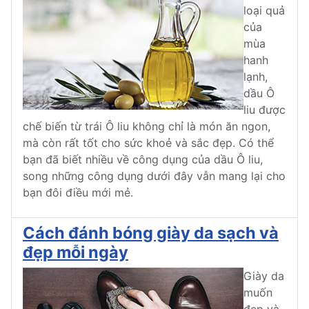
loại quả
của
mùa
hanh
lạnh,
dầu Ô
liu được
chế biến từ trái Ô liu không chỉ là món ăn ngon,
mà còn rất tốt cho sức khoẻ và sắc đẹp. Có thể
bạn đã biết nhiều về công dụng của dầu Ô liu,
song những công dụng dưới đây vẫn mang lại cho
bạn đôi điều mới mẻ.
Cách đánh bóng giày da sạch và
đẹp mỗi ngày
Giày da
muốn