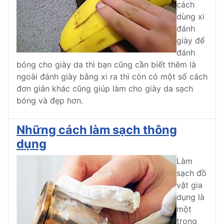
cách
dùng xi
đánh
giày để
đánh
bóng cho giày da thì bạn cũng cần biết thêm là
ngoài đánh giày bằng xi ra thì còn có một số cách
đơn giản khác cũng giúp làm cho giày da sạch
bóng và đẹp hơn.
Những cách làm sạch thông
dụng
Làm
sạch đồ
vật gia
dụng là
một
trong