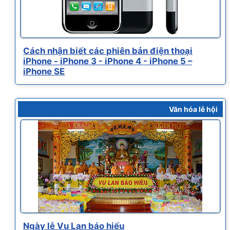
Cách nhận biết các phiên bản điện thoại
iPhone - iPhone 3 - iPhone 4 - iPhone 5 –
iPhone SE
Văn hóa lễ hội
Ngày lễ Vu Lan báo hiếu