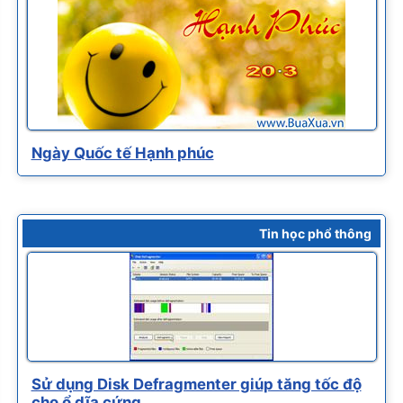
Ngày Quốc tế Hạnh phúc
Tin học phổ thông
Sử dụng Disk Defragmenter giúp tăng tốc độ
cho ổ dĩa cứng