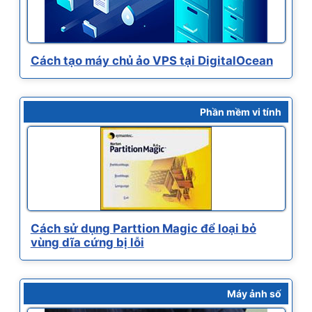
Cách tạo máy chủ ảo VPS tại DigitalOcean
Phần mềm vi tính
Cách sử dụng Parttion Magic để loại bỏ
vùng dĩa cứng bị lỗi
Máy ảnh số