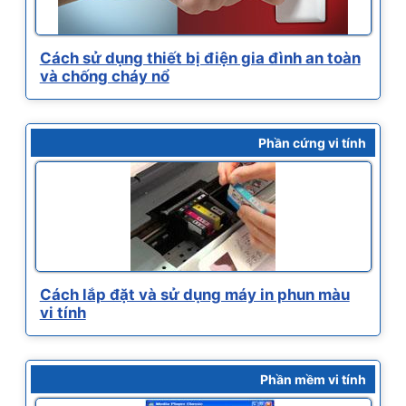
Cách sử dụng thiết bị điện gia đình an toàn
và chống cháy nổ
Phần cứng vi tính
Cách lắp đặt và sử dụng máy in phun màu
vi tính
Phần mềm vi tính