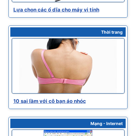
Lựa chọn các ổ dĩa cho máy vi tính
Thời trang
10 sai lầm với cô bạn áo nhóc
Mạng - Internet