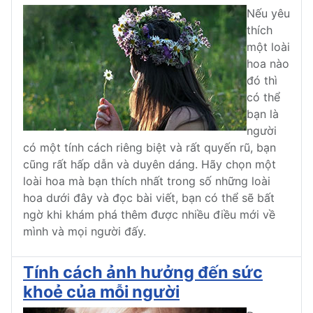
Nếu yêu
thích
một loài
hoa nào
đó thì
có thể
bạn là
người
có một tính cách riêng biệt và rất quyến rũ, bạn
cũng rất hấp dẫn và duyên dáng. Hãy chọn một
loài hoa mà bạn thích nhất trong số những loài
hoa dưới đây và đọc bài viết, bạn có thể sẽ bất
ngờ khi khám phá thêm được nhiều điều mới về
mình và mọi người đấy.
Tính cách ảnh hưởng đến sức
khoẻ của mỗi người