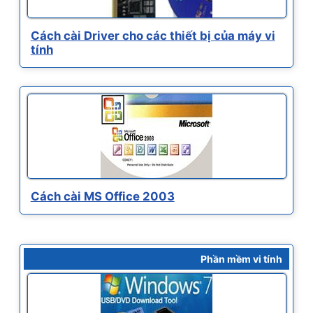
Cách cài Driver cho các thiết bị của máy vi
tính
Cách cài MS Office 2003
Phần mềm vi tính