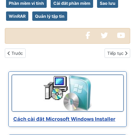
Phần mềm vi tính
Cài đăt phần mềm
Sao lưu
WinRAR
Quản lý tập tin
Bài viết trước: Cài đặt và sử dụng ImgBurn để ghi và tạo ảnh d
Bài viết kế t
Trước
Tiếp tục
Cách cài đặt Microsoft Windows Installer