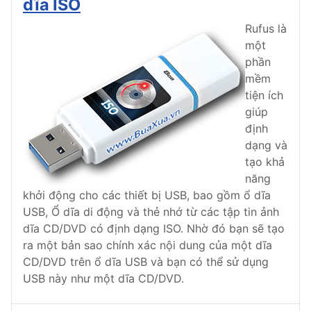
dĩa ISO
Rufus là
một
phần
mềm
tiện ích
giúp
định
dạng và
tạo khả
năng
khởi động cho các thiết bị USB, bao gồm ổ dĩa
USB, Ổ dĩa di động và thẻ nhớ từ các tập tin ảnh
dĩa CD/DVD có định dạng ISO. Nhờ đó bạn sẽ tạo
ra một bản sao chính xác nội dung của một dĩa
CD/DVD trên ổ dĩa USB và bạn có thể sử dụng
USB này như một dĩa CD/DVD.