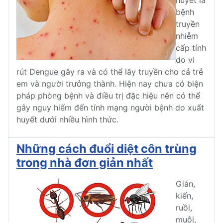
huyết là
bệnh
truyền
nhiễm
cấp tính
do vi
rút Dengue gây ra và có thể lây truyền cho cả trẻ
em và người trưởng thành. Hiện nay chưa có biện
pháp phòng bệnh và điều trị đặc hiệu nên có thể
gây nguy hiểm đến tính mạng người bệnh do xuất
huyết dưới nhiều hình thức.
Những cách đuổi diệt côn trùng
trong nhà đơn giản nhất
Gián,
kiến,
ruồi,
muỗi,