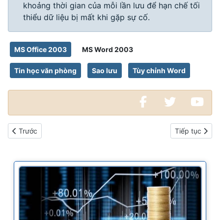
khoảng thời gian của mỗi lần lưu để hạn chế tối
thiểu dữ liệu bị mất khi gặp sự cố.
MS Office 2003
MS Word 2003
Tin học văn phòng
Sao lưu
Tùy chỉnh Word
Bài viết trước: Cách phóng to và thu nhỏ trang soạn thảo tron
Bài viết kế t
Trước
Tiếp tục