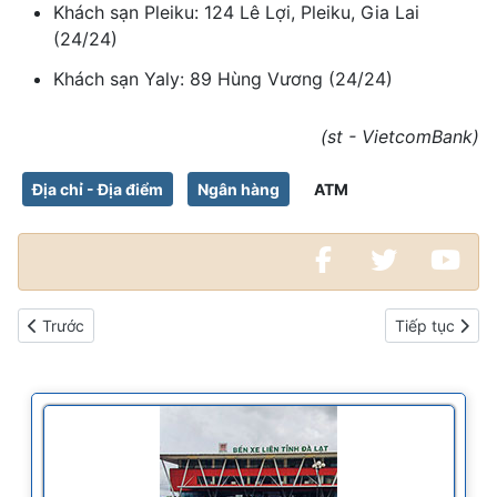
Khách sạn Pleiku: 124 Lê Lợi, Pleiku, Gia Lai
(24/24)
Khách sạn Yaly: 89 Hùng Vương (24/24)
(st - VietcomBank)
Địa chỉ - Địa điểm
Ngân hàng
ATM
Bài viết trước: Địa điểm đặt máy ATM của Ngân hàng TMCP Á C
Bài viết kế 
Trước
Tiếp tục