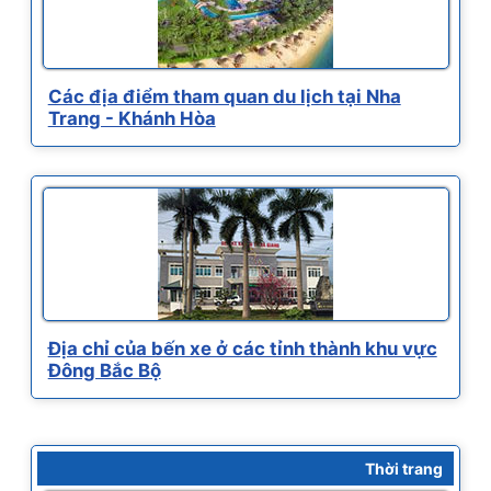
Các địa điểm tham quan du lịch tại Nha
Trang - Khánh Hòa
Địa chỉ của bến xe ở các tỉnh thành khu vực
Đông Bắc Bộ
Thời trang