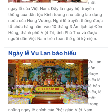
một
ngày lễ của Việt Nam. Đây là ngày hội truyền
thống của dân tộc Kinh tưởng nhớ công lao dựng
nước của Hùng Vương. Nghi lễ truyền thống được
tổ chức hàng năm vào 10 tháng 3 Âm lịch tại Đền
Hùng, thành phố Việt Trì, tỉnh Phú Thọ và được
người dân Việt Nam trên toàn thế giới kỷ niệm.
Ngày lễ Vu Lan báo hiếu
Vu Lan
còn
được
hiểu là
lễ báo
hiếu, là
một
trong
những ngày lễ chính của Phật giáo Việt Nam.