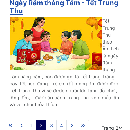
Ngày Rằm tháng Tám - Tết Trung
Thu
Tết
Trung
Thu
theo
Âm lịch
là ngày
Rằm
tháng
Tám hằng năm, còn được gọi là Tết trông Trăng
hay Tết hoa đăng. Trẻ em rất mong đợi được đón
Tết Trung Thu vì sẽ được người lớn tặng đồ chơi,
lồng đèn,... được ăn bánh Trung Thu, xem múa lân
và vui chơi thỏa thích.
1
2
3
4
Trang 2/4