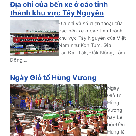
Địa chỉ của bến xe ở các tỉnh
thành khu vực Tây Nguyên
Địa chỉ và số điện thoại của
các bến xe ở các tỉnh thành
khu vực Tây Nguyên của Việt
Nam như Kon Tum, Gia
Lai, Đắk Lắk, Đắk Nông, Lâm
Đồng,...
Ngày Giỗ tổ Hùng Vương
Ngày
Giỗ tổ
Hùng
Vương
hay Lễ
hội Đền
Hùng là