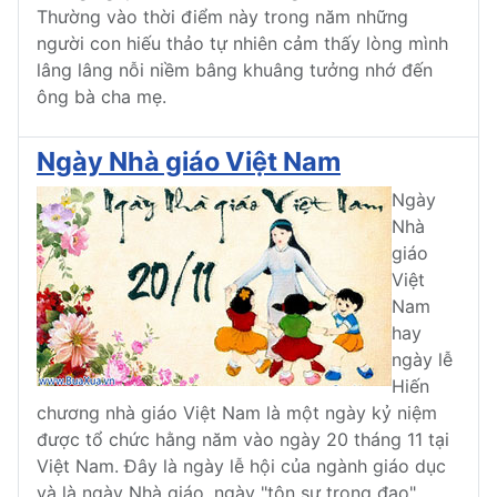
Thường vào thời điểm này trong năm những
người con hiếu thảo tự nhiên cảm thấy lòng mình
lâng lâng nỗi niềm bâng khuâng tưởng nhớ đến
ông bà cha mẹ.
Ngày Nhà giáo Việt Nam
Ngày
Nhà
giáo
Việt
Nam
hay
ngày lễ
Hiến
chương nhà giáo Việt Nam là một ngày kỷ niệm
được tổ chức hằng năm vào ngày 20 tháng 11 tại
Việt Nam. Đây là ngày lễ hội của ngành giáo dục
và là ngày Nhà giáo, ngày "tôn sư trọng đạo"