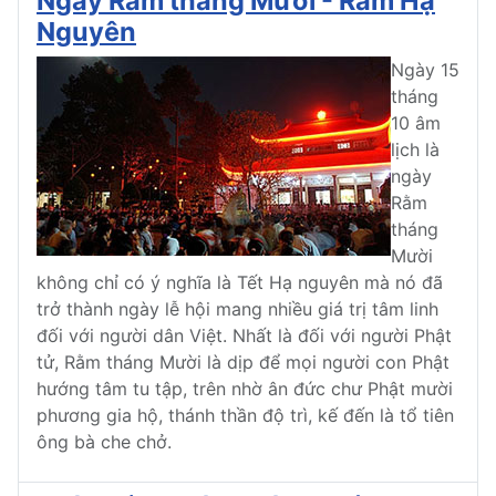
Ngày Rằm tháng Mười - Rằm Hạ
Nguyên
Ngày 15
tháng
10 âm
lịch là
ngày
Rằm
tháng
Mười
không chỉ có ý nghĩa là Tết Hạ nguyên mà nó đã
trở thành ngày lễ hội mang nhiều giá trị tâm linh
đối với người dân Việt. Nhất là đối với người Phật
tử, Rằm tháng Mười là dịp để mọi người con Phật
hướng tâm tu tập, trên nhờ ân đức chư Phật mười
phương gia hộ, thánh thần độ trì, kế đến là tổ tiên
ông bà che chở.