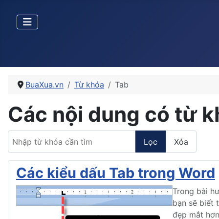
BuaXua.vn
Từ khóa
Tab
Các nội dung có từ 
Nhập từ khóa cần tìm
Lọc
Xóa
Các kiểu dấu Tab trong Word
Trong bài h
bạn sẽ biết
đẹp mắt hơn