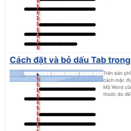
Cách đặt và bỏ dấu Tab tron
Trên bàn phí
cách mặc đị
MS Word cũn
thước đo để 