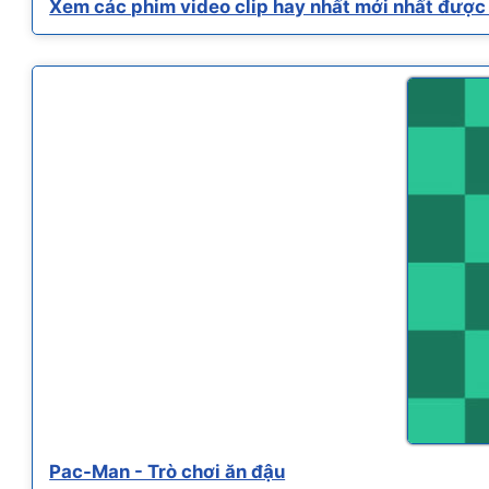
Xem các phim video clip hay nhất mới nhất được 
Pac-Man - Trò chơi ăn đậu