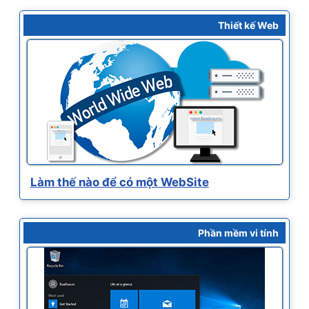
Thiết kế Web
Làm thế nào để có một WebSite
Phần mềm vi tính