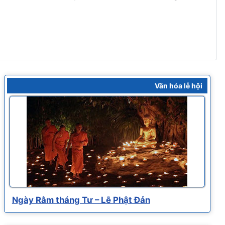
Văn hóa lễ hội
Ngày Rằm tháng Tư – Lễ Phật Đản