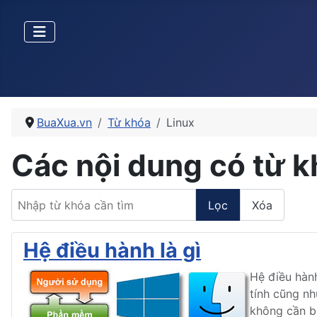
BuaXua.vn
Từ khóa
Linux
Các nội dung có từ k
Nhập từ khóa cần tìm
Lọc
Xóa
Hệ điều hành là gì
Hệ điều hành
tính cũng nh
không cần bi