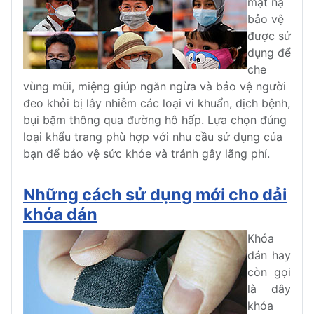
mặt nạ
bảo vệ
được sử
dụng để
che
vùng mũi, miệng giúp ngăn ngừa và bảo vệ người
đeo khỏi bị lây nhiễm các loại vi khuẩn, dịch bệnh,
bụi bặm thông qua đường hô hấp. Lựa chọn đúng
loại khẩu trang phù hợp với nhu cầu sử dụng của
bạn để bảo vệ sức khỏe và tránh gây lãng phí.
Những cách sử dụng mới cho dải
khóa dán
Khóa
dán hay
còn gọi
là dây
khóa