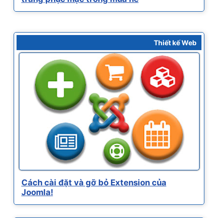
Thiết kế Web
Cách cài đặt và gỡ bỏ Extension của
Joomla!