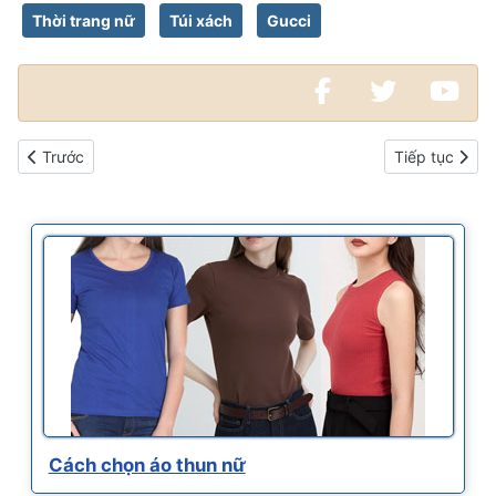
Thời trang nữ
Túi xách
Gucci
Bài viết trước: Bikini một màu
Bài viết kế ti
Trước
Tiếp tục
Cách chọn áo thun nữ