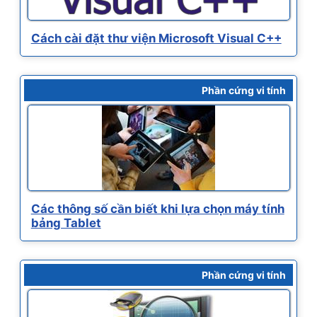
Cách cài đặt thư viện Microsoft Visual C++
Phần cứng vi tính
Các thông số cần biết khi lựa chọn máy tính
bảng Tablet
Phần cứng vi tính