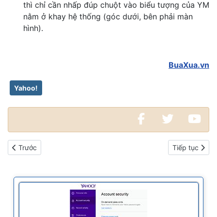
thì chỉ cần nhấp đúp chuột vào biểu tượng của YM
nằm ở khay hệ thống (góc dưới, bên phải màn
hình).
BuaXua.vn
Yahoo!
Bài viết trước: Ngăn chặn trang web xấu bằng K9 Web Protectio
Bài viết kế t
Trước
Tiếp tục