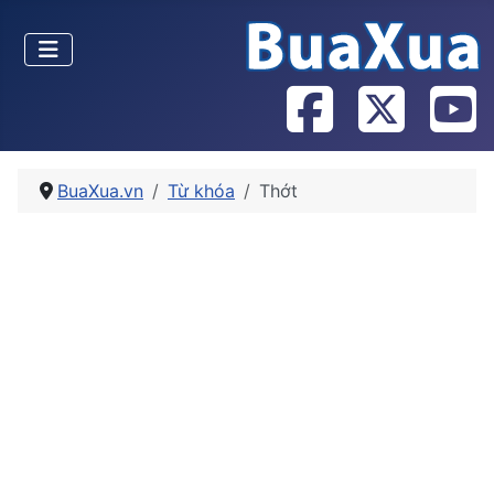
BuaXua.vn
Từ khóa
Thớt