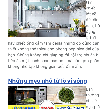
tay,
chiếc
lót nồi,
đế cắm
dao, bộ
đựng
gia vị
hay chiếc ống cắm tăm đềulà những đồ dùng cần
thiết không thể thiếu cho phòng bếp hiện đại của
bạn. Chúng không chỉ giúp người nội trợ chuẩn bị
bữa ăn một cách hoàn hảo hơn mà còn góp phần
không nhỏ tạo không gian bếp đầm ấm.
Những mẹo nhỏ từ lò vi sóng
Bạn
thường
chỉ sử
dụng lò