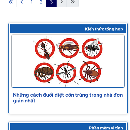
1
2
3
Kiến thức tổng hợp
Những cách đuổi diệt côn trùng trong nhà đơn
giản nhất
Phần mềm vi tính