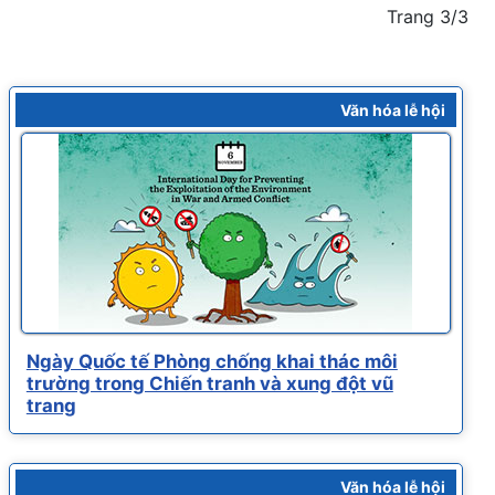
Trang 3/3
Văn hóa lễ hội
Ngày Quốc tế Phòng chống khai thác môi
trường trong Chiến tranh và xung đột vũ
trang
Văn hóa lễ hội