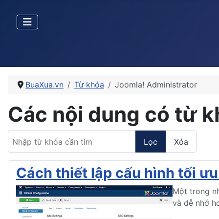
BuaXua.vn
Từ khóa
Joomla! Administrator
Các nội dung có từ k
Nhập từ khóa cần tìm
Lọc
Xóa
Cách thiết lập cấu hình tối 
Một trong nh
và dễ nhớ h