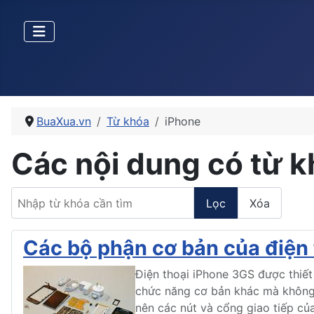
BuaXua.vn
Từ khóa
iPhone
Các nội dung có từ 
Nhập từ khóa cần tìm
Lọc
Xóa
Các bộ phận cơ bản của điện
Điện thoại iPhone 3GS được thiết
chức năng cơ bản khác mà không 
nên các nút và cổng giao tiếp củ