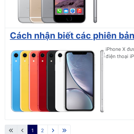
Cách nhận biết các phiên bản
iPhone X đượ
điện thoại i
1
2