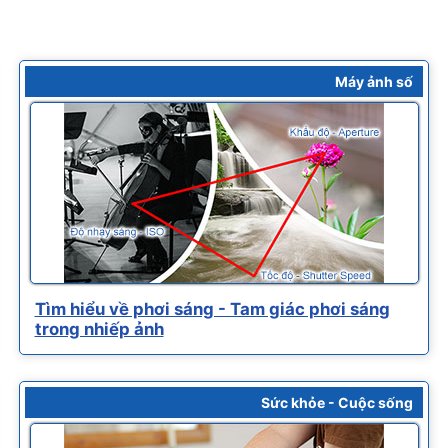
Máy ảnh số
Tìm hiểu về phơi sáng - Tam giác phơi sáng
trong nhiếp ảnh
Sức khỏe - Cuộc sống