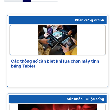
Phần cứng vi tính
Các thông số cần biết khi lựa chọn máy tính
bảng Tablet
Sức khỏe - Cuộc sống