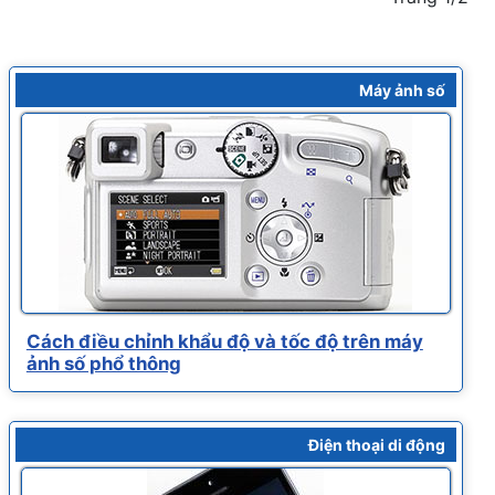
Máy ảnh số
Cách điều chỉnh khẩu độ và tốc độ trên máy
ảnh số phổ thông
Điện thoại di động