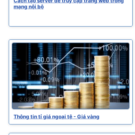
Cách tạo server để truy cập trang web trong
mạng nội bộ
Thông tin tỉ giá ngoại tệ - Giá vàng