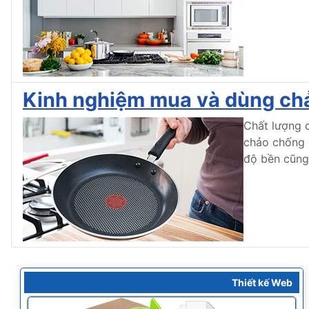
Kinh nghiệm mua và dùng ch
Chất lượng c
chảo chống 
độ bền cũng 
Thiết kế Web