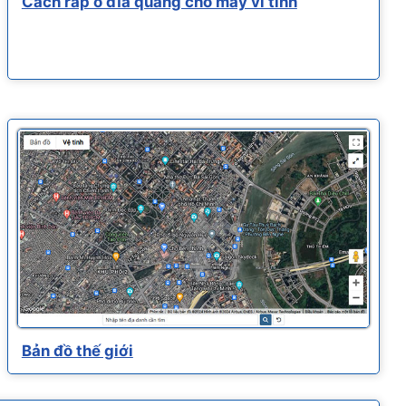
Cách ráp ổ dĩa quang cho máy vi tính
Bản đồ thế giới