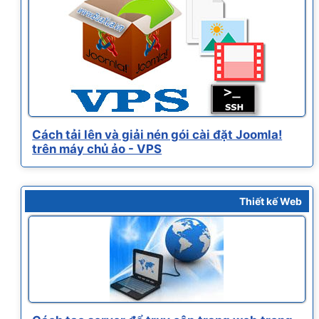
Cách tải lên và giải nén gói cài đặt Joomla!
trên máy chủ ảo - VPS
Thiết kế Web