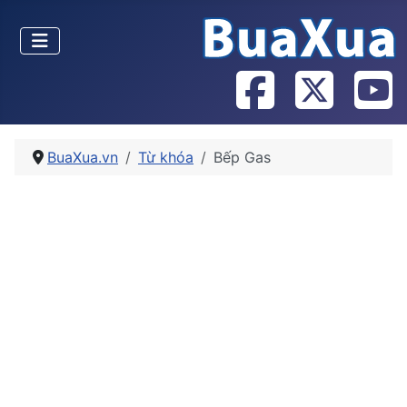
BuaXua.vn
Từ khóa
Bếp Gas