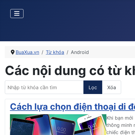
BuaXua.vn
Từ khóa
Android
Các nội dung có từ 
Nhập từ khóa cần tìm
Lọc
Xóa
Cách lựa chọn điện thoại di 
Khi bạn mới 
thông minh 
chiếc điện 