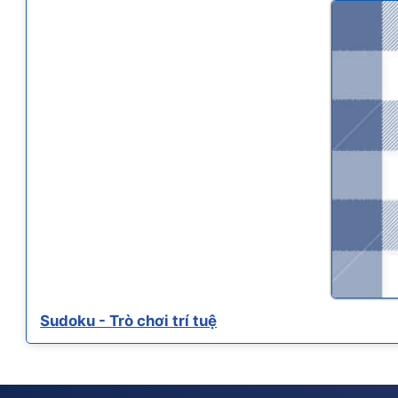
Sudoku - Trò chơi trí tuệ