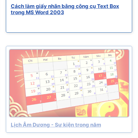
Cách làm giấy nhãn bằng công cụ Text Box
trong MS Word 2003
Lịch Âm Dương - Sự kiện trong năm