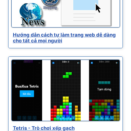
Hướng dẫn cách tự làm trang web dễ dàng
cho tất cả mọi người
Tetris - Trò chơi xếp gạch