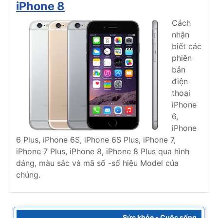
iPhone 8
Cách
nhận
biết các
phiên
bản
điện
thoại
iPhone
6,
iPhone
6 Plus, iPhone 6S, iPhone 6S Plus, iPhone 7,
iPhone 7 Plus, iPhone 8, iPhone 8 Plus qua hình
dáng, màu sắc và mã số -số hiệu Model của
chúng.
Sức khỏe - Cuộc sống