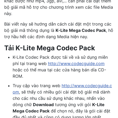
khác được như mp4, 3gp, avi,... cần phải cài đặt thêm
bộ giải mã hỗ trợ cho chương trình xem các file Media
này.
Bài viết này sẽ hướng dẫn cách cài đặt một trong các
bộ giải mã thông dụng là
K-Lite Mega Codec Pack
, hỗ
trợ hầu hết các định dạng Media hiện nay.
Tải K-Lite Mega Codec Pack
K-Lite Codec Pack được tải về và sử dụng miễn
phí tại trang web
http://www.codecguide.com
hoặc có thể mua tại các cửa hàng bán dỉa CD-
ROM.
Truy cập vào trang web
http://www.codecguide.c
om
, sẽ thấy có nhiều gói cài đặt bộ giải mã dành
cho các nhu cầu sử dụng khác nhau, nhấn vào
dòng chữ
Download
tương ứng với gói
K-Lite
Mega Codec Pack
để chọn nó, đây là gói cài đặt
đầy đủ nhất và cũng có dung lượng lớn nhất