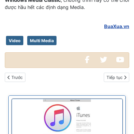
Windows Media Classic
, chương trình này có thể chơi
được hầu hết các định dạng Media.
BuaXua.vn
Video
Multi Media
Bài viết trước: Cách cài đặt mới lại Windows XP
Bài viết kế t
Trước
Tiếp tục