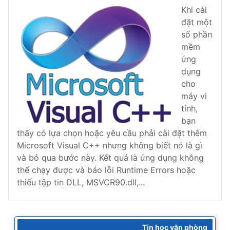
Khi cài
đặt một
số phần
mềm
ứng
dụng
cho
máy vi
tính,
bạn
thấy có lựa chọn hoặc yêu cầu phải cài đặt thêm
Microsoft Visual C++ nhưng không biết nó là gì
và bỏ qua bước này. Kết quả là ứng dụng không
thể chạy được và báo lỗi Runtime Errors hoặc
thiếu tập tin DLL, MSVCR90.dll,...
Tin học văn phòng