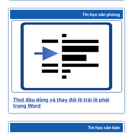
Tin học văn phòng
Thụt đầu dòng và thay đổi lề trái lề phải
trong Word
Tin học căn bản