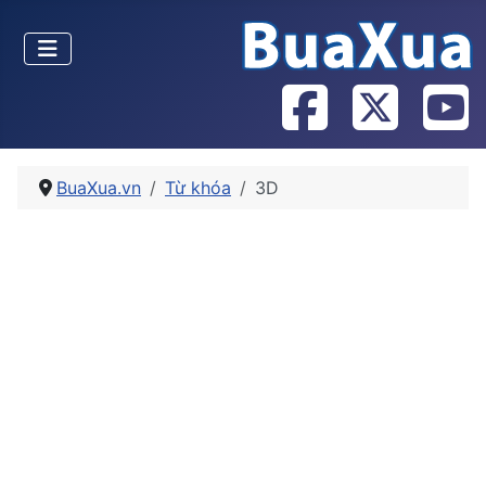
BuaXua.vn
Từ khóa
3D