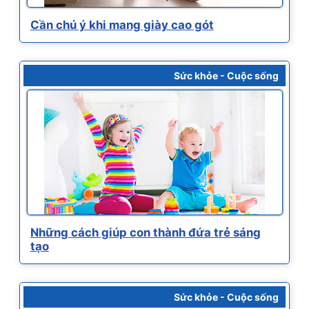
Cần chú ý khi mang giày cao gót
Sức khỏe - Cuộc sống
Những cách giúp con thành đứa trẻ sáng
tạo
Sức khỏe - Cuộc sống