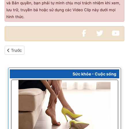
và Bản quyền, bạn phải tự mình chịu mọi trách nhiệm khi xem,
lưu trữ, truyền bá hoặc sử dụng các Video Clip này dưới mọi
hình thức.
Bài viết trước: Xem video clip tin tức 60 giây mỗi ngày
Trước
Sức khỏe - Cuộc sống