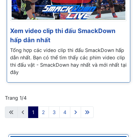
Xem video clip thi đấu SmackDown
hấp dẫn nhất
Tổng hợp các video clip thi đấu SmackDown hấp
dẫn nhất. Bạn có thể tìm thấy các phim video clip
thi đấu vật - SmackDown hay nhất và mới nhất tại
đây
Trang 1/4
1
2
3
4