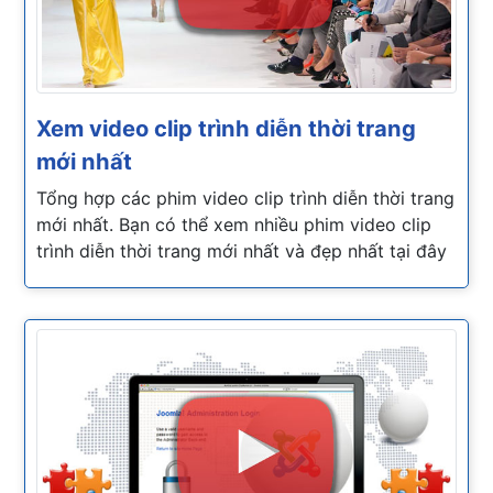
Xem video clip trình diễn thời trang
mới nhất
Tổng hợp các phim video clip trình diễn thời trang
mới nhất. Bạn có thể xem nhiều phim video clip
trình diễn thời trang mới nhất và đẹp nhất tại đây