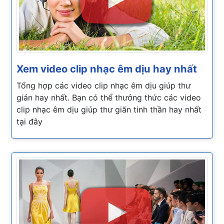
Xem video clip nhạc êm dịu hay nhất
Tổng hợp các video clip nhạc êm dịu giúp thư
giản hay nhất. Bạn có thể thưởng thức các video
clip nhạc êm dịu giúp thư giãn tinh thần hay nhất
tại đây