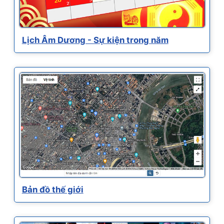
Lịch Âm Dương - Sự kiện trong năm
Bản đồ thế giới