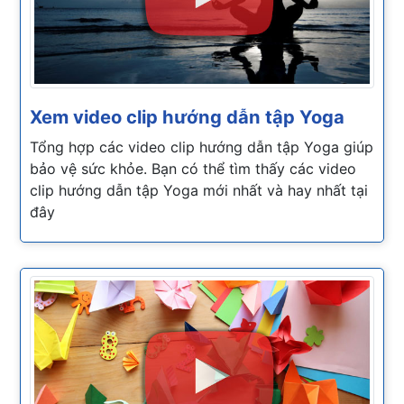
Xem video clip hướng dẫn tập Yoga
Tổng hợp các video clip hướng dẫn tập Yoga giúp
bảo vệ sức khỏe. Bạn có thể tìm thấy các video
clip hướng dẫn tập Yoga mới nhất và hay nhất tại
đây