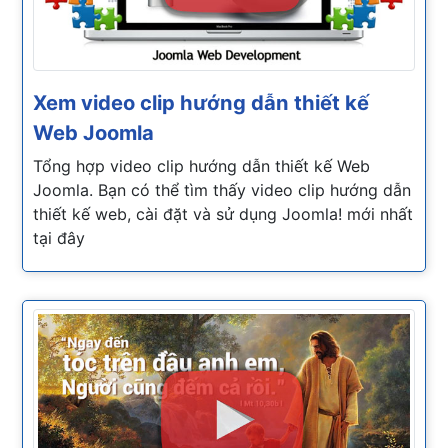
Xem video clip hướng dẫn thiết kế
Web Joomla
Tổng hợp video clip hướng dẫn thiết kế Web
Joomla. Bạn có thể tìm thấy video clip hướng dẫn
thiết kế web, cài đặt và sử dụng Joomla! mới nhất
tại đây