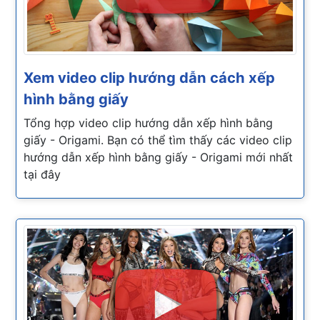
Xem video clip hướng dẫn cách xếp
hình bằng giấy
Tổng hợp video clip hướng dẫn xếp hình bằng
giấy - Origami. Bạn có thể tìm thấy các video clip
hướng dẫn xếp hình bằng giấy - Origami mới nhất
tại đây