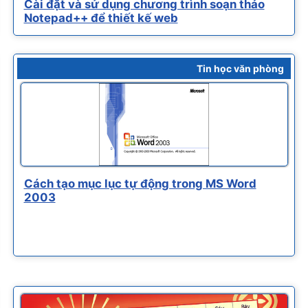
Cài đặt và sử dụng chương trình soạn thảo
Notepad++ để thiết kế web
Tin học văn phòng
Cách tạo mục lục tự động trong MS Word
2003