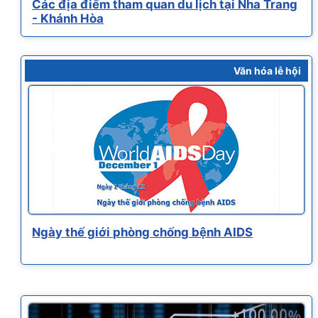
Các địa điểm tham quan du lịch tại Nha Trang
- Khánh Hòa
Văn hóa lễ hội
Ngày thế giới phòng chống bệnh AIDS