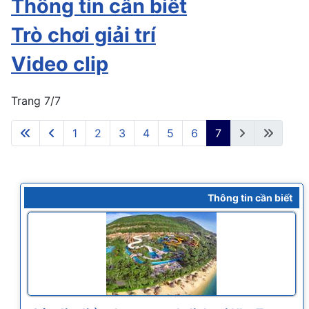
Thông tin cần biết
Trò chơi giải trí
Video clip
Trang 7/7
1
2
3
4
5
6
7
Thông tin cần biết